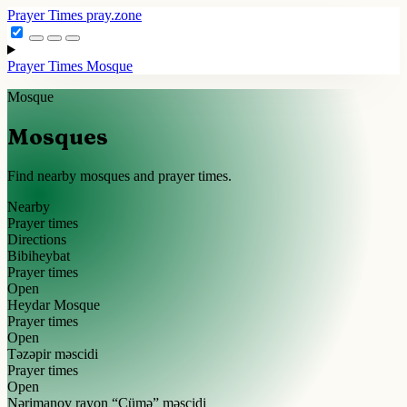
Prayer Times
pray.zone
Prayer Times
Mosque
Mosque
Mosques
Find nearby mosques and prayer times.
Nearby
Prayer times
Directions
Bibiheybat
Prayer times
Open
Heydar Mosque
Prayer times
Open
Təzəpir məscidi
Prayer times
Open
Nərimanov rayon “Cümə” məscidi