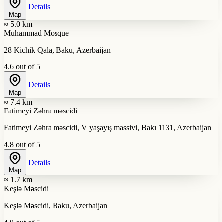
Details
Map
≈ 5.0 km
Muhammad Mosque
28 Kichik Qala, Baku, Azerbaijan
4.6 out of 5
Details
Map
≈ 7.4 km
Fatimeyi Zəhra məscidi
Fatimeyi Zəhra məscidi, V yaşayış massivi, Bakı 1131, Azerbaijan
4.8 out of 5
Details
Map
≈ 1.7 km
Keşlə Məscidi
Keşlə Məscidi, Baku, Azerbaijan