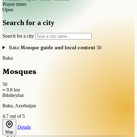
Prayer times
Open
Search for a city
Search for a city
Mosque guide and local context
Baku
50
Baku
Mosques
50
≈ 9.8 km
Bibiheybat
Baku, Azerbaijan
4.7 out of 5
Details
Map