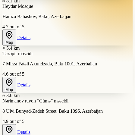
≈ 8.1 km
Heydar Mosque
Hamza Babashov, Baku, Azerbaijan
4.7 out of 5
Details
Map
≈ 5.4 km
Təzəpir məscidi
7 Mirzə Fətəli Axundzadə, Bakı 1001, Azerbaijan
4.6 out of 5
Details
Map
≈ 3.6 km
Nərimanov rayon “Cümə” məscidi
8 Ulvi Bunyad-Zadeh Street, Baku 1096, Azerbaijan
4.9 out of 5
Details